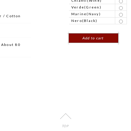
Chianti(Wine)
Verde(Green)
Marine(Navy)
er / Cotton
Nero(Black)
2 About 80
TOP