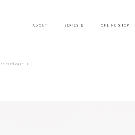
ABOUT
SERIES
ONLINE SHOP
s card case - L