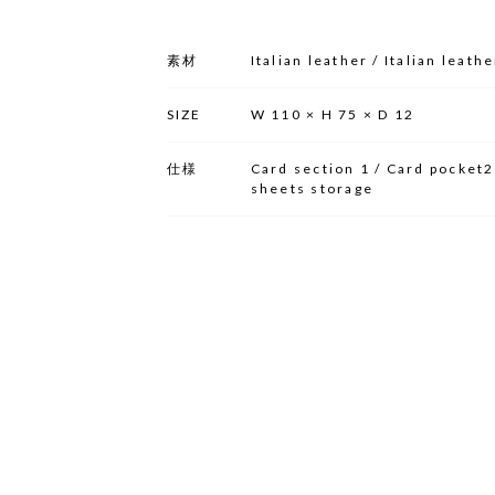
素材
Italian leather / Italian leath
SIZE
W 110 × H 75 × D 12
仕様
Card section 1 / Card pocket
sheets storage