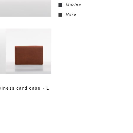
Marine
Nero
ness card case - L