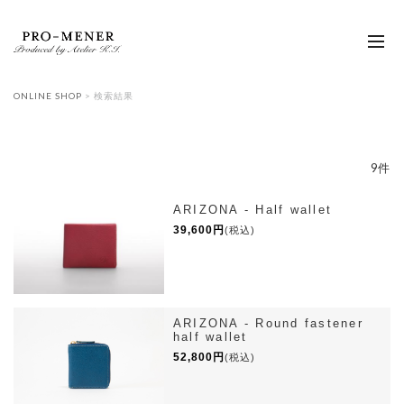
toggl
navig
ONLINE SHOP
> 検索結果
9
件
ARIZONA - Half wallet
39,600円
(税込)
ARIZONA - Round fastener
half wallet
52,800円
(税込)