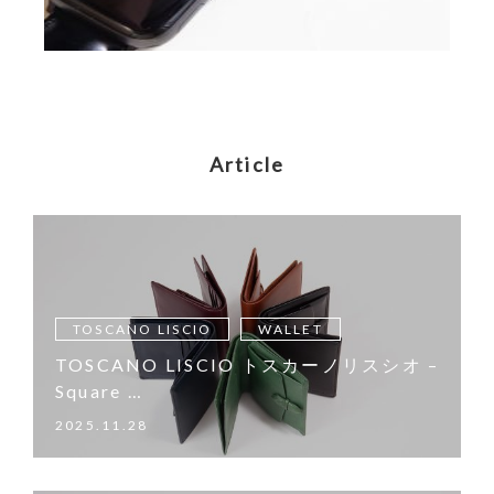
Article
TOSCANO LISCIO
WALLET
TOSCANO LISCIO トスカーノリスシオ –
Square …
2025.11.28