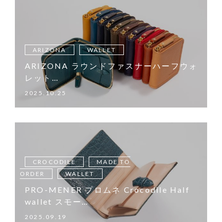
ARIZONA
WALLET
ARIZONA ラウンドファスナーハーフウォ
レット…
2025.10.25
CROCODILE
MADE TO
ORDER
WALLET
PRO-MENER プロムネ Crocodile Half
wallet スモー…
2025.09.19