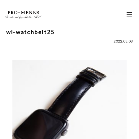
Skip
to
toggl
content
navig
wl-watchbelt25
2022.03.08