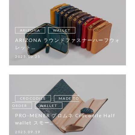
ARIZONA
WALLET
ARIZONA ラウンドファスナーハーフウォ
レット…
2025.10.25
CROCODILE
MADE TO
ORDER
WALLET
PRO-MENER プロムネ Crocodile Half
wallet スモー…
2025.09.19