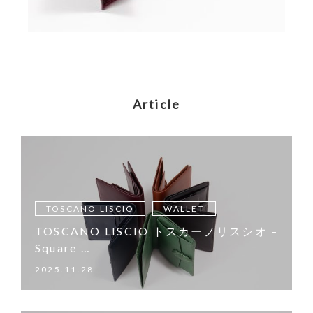
Article
TOSCANO LISCIO
WALLET
TOSCANO LISCIO トスカーノリスシオ –
Square …
2025.11.28