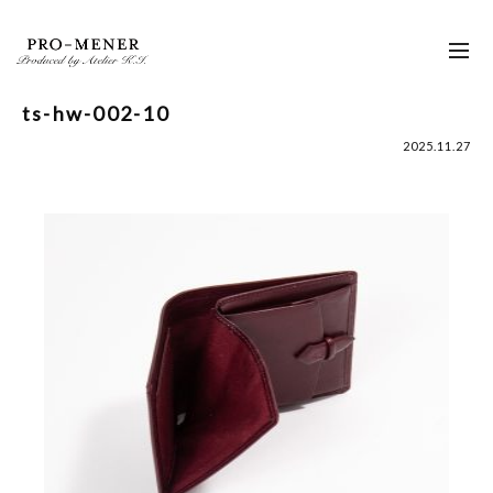
Skip
to
toggl
content
navig
ts-hw-002-10
2025.11.27