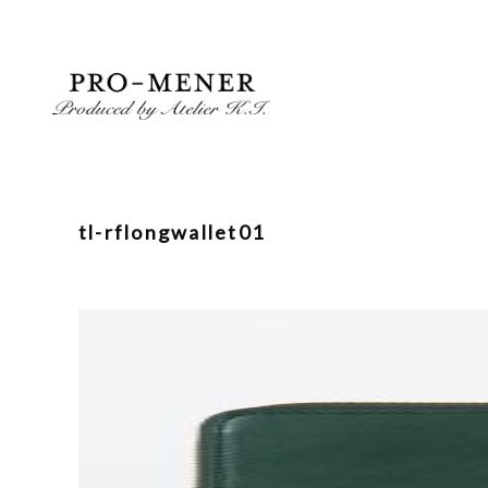
Skip
to
content
tl-rflongwallet01