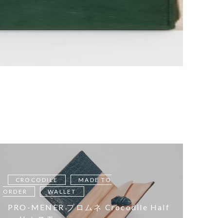
CROCODILE
MADE TO
ORDER
WALLET
PRO-MENER プロムネ Crocodile Half