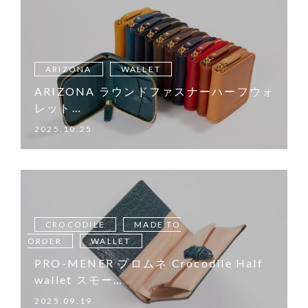
ARIZONA
WALLET
ARIZONA ラウンドファスナーハーフウォ
レット…
2025.10.25
CROCODILE
MADE TO
ORDER
WALLET
PRO-MENER プロムネ Crocodile Half
wallet スモー…
2025.09.19