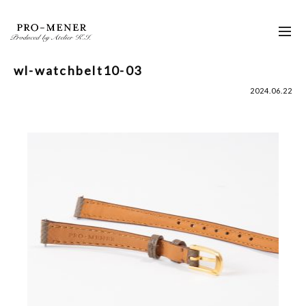
Skip
to
toggl
content
navig
wl-watchbelt10-03
2024.06.22