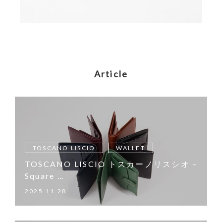
Article
TOSCANO LISCIO
WALLET
TOSCANO LISCIO トスカーノリスシオ –
Square …
2025.11.28