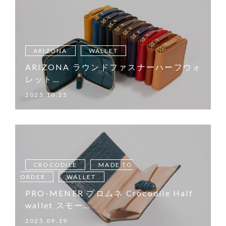
ARIZONA
WALLET
ARIZONA ラウンドファスナーハーフウォ
レット…
2025.10.25
CROCODILE
MADE TO
ORDER
WALLET
PRO-MENER プロムネ Crocodile Half
wallet スモー…
2025.09.19