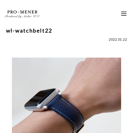
Skip
to
toggl
content
navig
wl-watchbelt22
2022.01.22