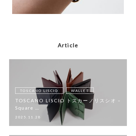
Article
TOSCANO LISCIO
WALLET
TOSCANO LISCIO トスカーノリスシオ –
Square …
2025.11.28