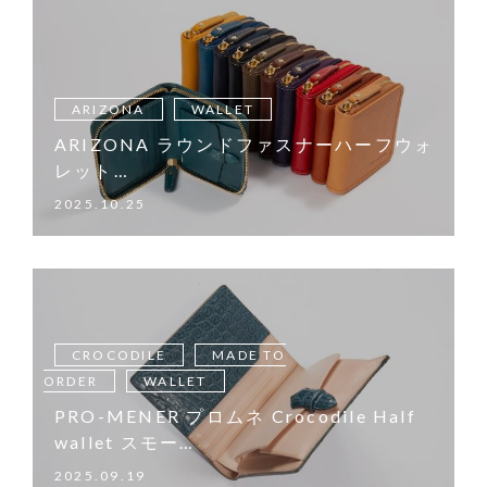
ARIZONA
WALLET
ARIZONA ラウンドファスナーハーフウォ
レット…
2025.10.25
CROCODILE
MADE TO
ORDER
WALLET
PRO-MENER プロムネ Crocodile Half
wallet スモー…
2025.09.19