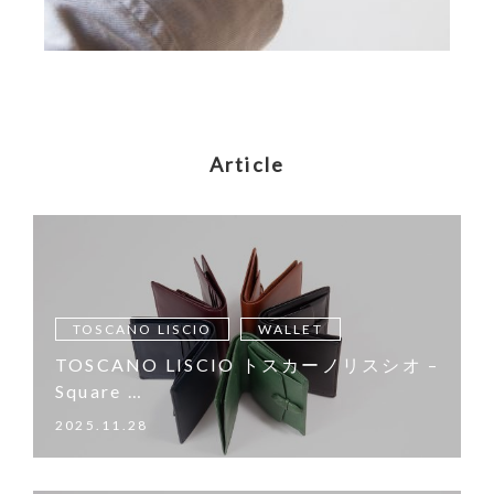
Article
TOSCANO LISCIO
WALLET
TOSCANO LISCIO トスカーノリスシオ –
Square …
2025.11.28