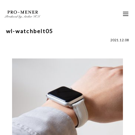
Skip
to
toggl
content
navig
wl-watchbelt05
2021.12.08