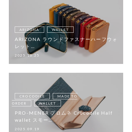
ARIZONA
WALLET
ARIZONA ラウンドファスナーハーフウォ
レット…
2025.10.25
CROCODILE
MADE TO
ORDER
WALLET
PRO-MENER プロムネ Crocodile Half
wallet スモー…
2025.09.19