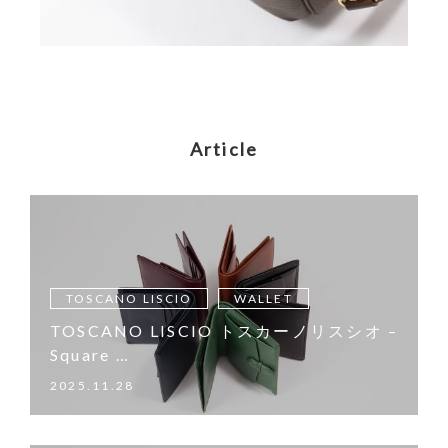
Article
TOSCANO LISCIO
WALLET
TOSCANO LISCIO トスカーノリスシオ –
Square …
2025.11.28