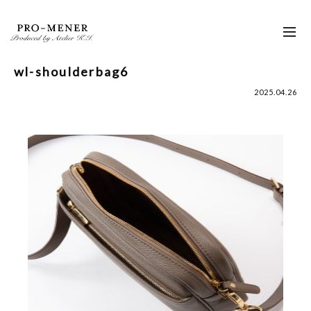
Skip
to
toggl
content
navig
wl-shoulderbag6
2025.04.26