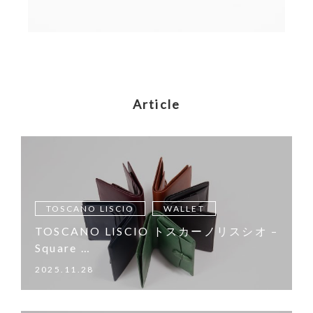
Article
TOSCANO LISCIO
WALLET
TOSCANO LISCIO トスカーノリスシオ –
Square …
2025.11.28