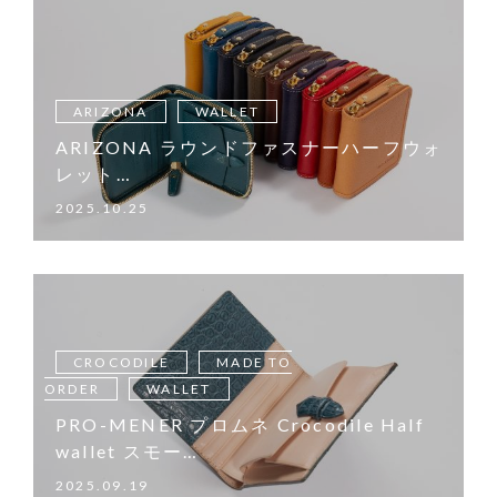
ARIZONA
WALLET
ARIZONA ラウンドファスナーハーフウォ
レット…
2025.10.25
CROCODILE
MADE TO
ORDER
WALLET
PRO-MENER プロムネ Crocodile Half
wallet スモー…
2025.09.19