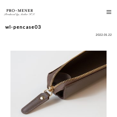
Skip
to
toggl
content
navig
wl-pencase03
2022.01.22