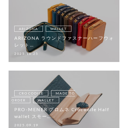
ARIZONA
WALLET
ARIZONA ラウンドファスナーハーフウォ
レット…
2025.10.25
CROCODILE
MADE TO
ORDER
WALLET
PRO-MENER プロムネ Crocodile Half
wallet スモー…
2025.09.19