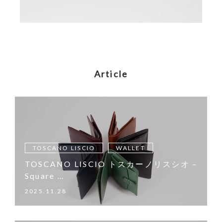
Article
TOSCANO LISCIO
WALLET
TOSCANO LISCIO トスカーノリスシオ –
Square …
2025.11.28