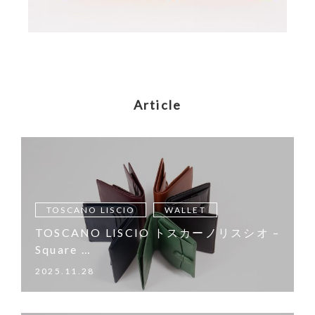
Article
TOSCANO LISCIO
WALLET
TOSCANO LISCIO トスカーノリスシオ –
Square …
2025.11.28