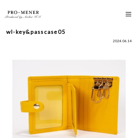
Skip
to
toggl
content
navig
wl-key&passcase05
2024.06.14