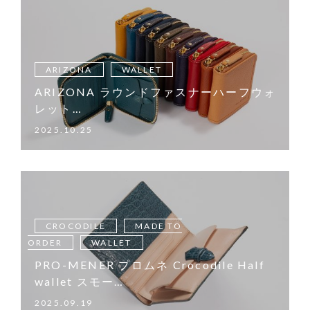
ARIZONA
WALLET
ARIZONA ラウンドファスナーハーフウォ
レット…
2025.10.25
CROCODILE
MADE TO
ORDER
WALLET
PRO-MENER プロムネ Crocodile Half
wallet スモー…
2025.09.19