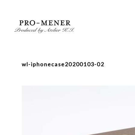
Skip
to
content
wl-iphonecase20200103-02