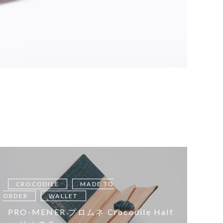
CROCODILE
MADE TO
ORDER
WALLET
PRO-MENER プロムネ Crocodile Half