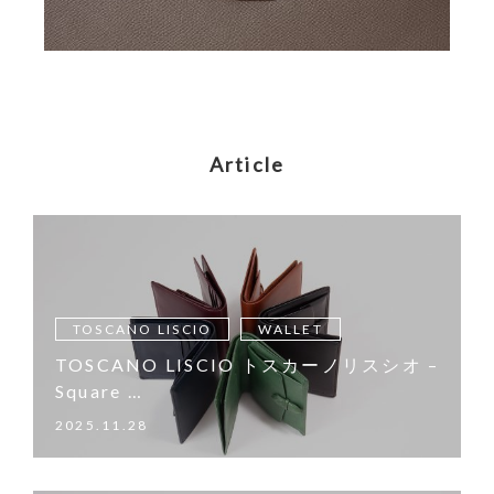
Article
TOSCANO LISCIO
WALLET
TOSCANO LISCIO トスカーノリスシオ –
Square …
2025.11.28