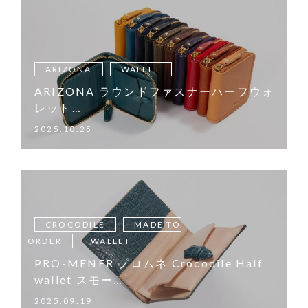
ARIZONA
WALLET
ARIZONA ラウンドファスナーハーフウォ
レット…
2025.10.25
CROCODILE
MADE TO
ORDER
WALLET
PRO-MENER プロムネ Crocodile Half
wallet スモー…
2025.09.19