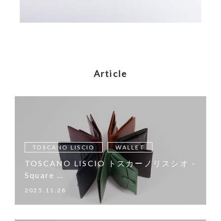
Article
TOSCANO LISCIO
WALLET
TOSCANO LISCIO トスカーノリスシオ –
Square …
2025.11.28