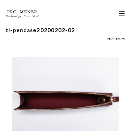
Skip
to
toggl
content
navig
tl-pencase20200202-02
2021.09.29