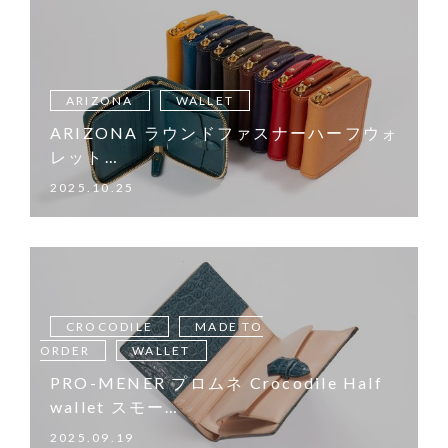
ARIZONA
WALLET
ARIZONA ラウンドファスナーハーフウォ
レット…
2025.10.25
CROCODILE
MADE TO
ORDER
WALLET
PRO-MENER プロムネ Crocodile Half
wallet スモー…
2025.09.19