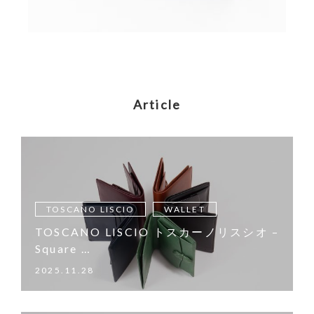
Article
TOSCANO LISCIO
WALLET
TOSCANO LISCIO トスカーノリスシオ –
Square …
2025.11.28