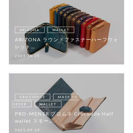
ARIZONA
WALLET
ARIZONA ラウンドファスナーハーフウォ
レット…
2025.10.25
CROCODILE
MADE TO
ORDER
WALLET
PRO-MENER プロムネ Crocodile Half
wallet スモー…
2025.09.19