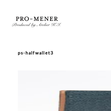
Skip
to
content
ps-halfwallet3