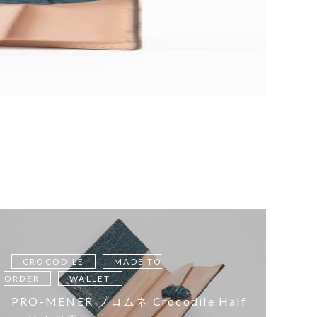
CROCODILE
MADE TO
ORDER
WALLET
PRO-MENER プロムネ Crocodile Half