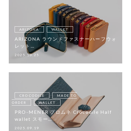
ARIZONA
WALLET
ARIZONA ラウンドファスナーハーフウォ
レット…
2025.10.25
CROCODILE
MADE TO
ORDER
WALLET
PRO-MENER プロムネ Crocodile Half
wallet スモー…
2025.09.19