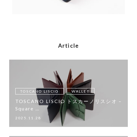
Article
TOSCANO LISCIO
WALLET
TOSCANO LISCIO トスカーノリスシオ –
Square …
2025.11.28