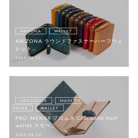
ARIZONA
WALLET
ARIZONA ラウンドファスナーハーフウォ
レット…
2025.10.25
CROCODILE
MADE TO
ORDER
WALLET
PRO-MENER プロムネ Crocodile Half
wallet スモー…
2025.09.19