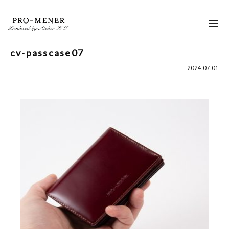
Skip
to
toggl
content
navig
cv-passcase07
2024.07.01