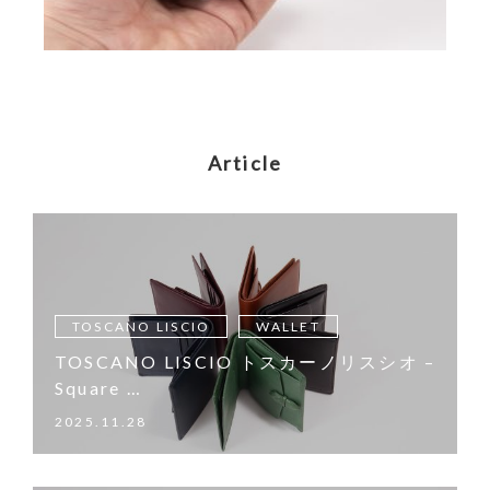
Article
TOSCANO LISCIO
WALLET
TOSCANO LISCIO トスカーノリスシオ –
Square …
2025.11.28