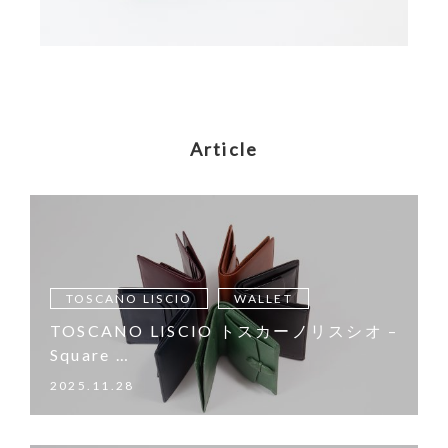
Article
TOSCANO LISCIO
WALLET
TOSCANO LISCIO トスカーノリスシオ –
Square …
2025.11.28