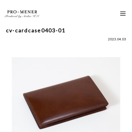
Skip
to
toggl
content
navig
cv-cardcase0403-01
2023.04.03