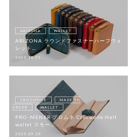
ARIZONA
WALLET
ARIZONA ラウンドファスナーハーフウォ
レット…
2025.10.25
CROCODILE
MADE TO
ORDER
WALLET
PRO-MENER プロムネ Crocodile Half
wallet スモー…
2025.09.19