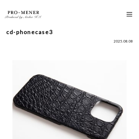
Skip
to
toggl
content
navig
cd-phonecase3
2025.08.08