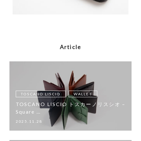
Article
TOSCANO LISCIO
WALLET
TOSCANO LISCIO トスカーノリスシオ –
Square …
2025.11.28