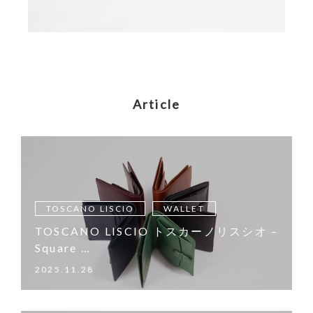
Article
TOSCANO LISCIO
WALLET
TOSCANO LISCIO トスカーノリスシオ –
Square …
2025.11.28