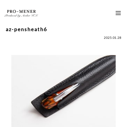
Skip
to
toggl
content
navig
az-pensheath6
2025.01.28