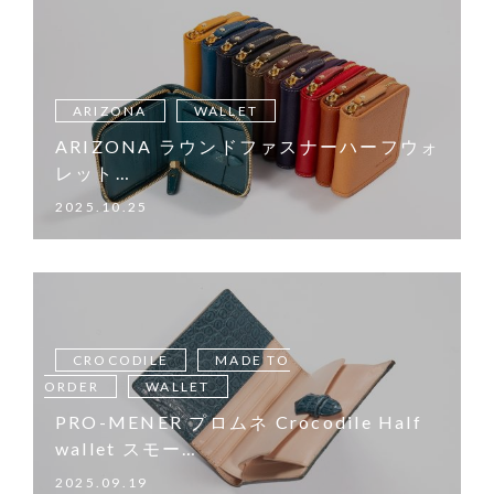
ARIZONA
WALLET
ARIZONA ラウンドファスナーハーフウォ
レット…
2025.10.25
CROCODILE
MADE TO
ORDER
WALLET
PRO-MENER プロムネ Crocodile Half
wallet スモー…
2025.09.19