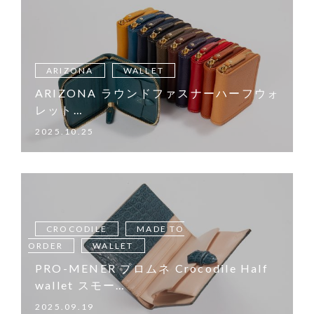
ARIZONA
WALLET
ARIZONA ラウンドファスナーハーフウォ
レット…
2025.10.25
CROCODILE
MADE TO
ORDER
WALLET
PRO-MENER プロムネ Crocodile Half
wallet スモー…
2025.09.19