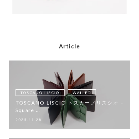
Article
TOSCANO LISCIO
WALLET
TOSCANO LISCIO トスカーノリスシオ –
Square …
2025.11.28