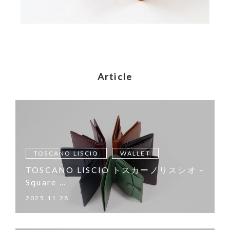
Article
TOSCANO LISCIO
WALLET
TOSCANO LISCIO トスカーノリスシオ –
Square …
2025.11.28