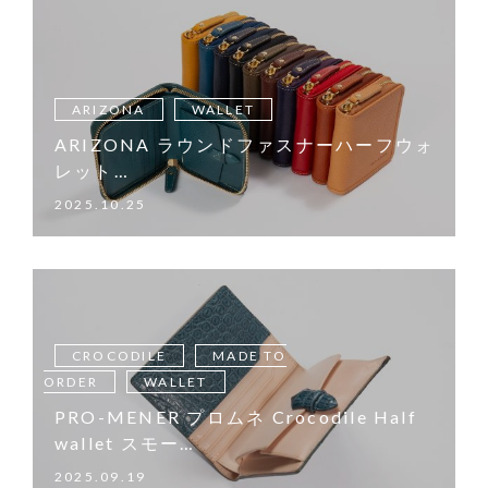
ARIZONA
WALLET
ARIZONA ラウンドファスナーハーフウォ
レット…
2025.10.25
CROCODILE
MADE TO
ORDER
WALLET
PRO-MENER プロムネ Crocodile Half
wallet スモー…
2025.09.19