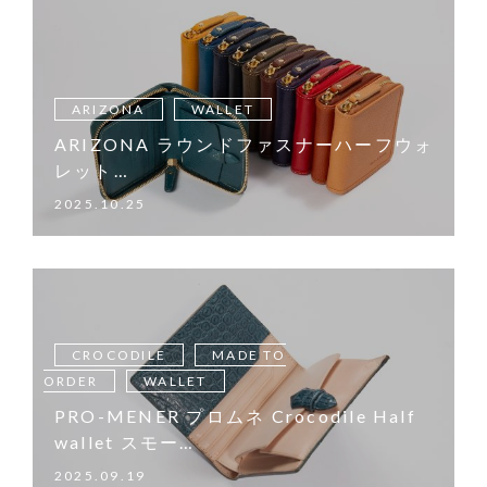
ARIZONA
WALLET
ARIZONA ラウンドファスナーハーフウォ
レット…
2025.10.25
CROCODILE
MADE TO
ORDER
WALLET
PRO-MENER プロムネ Crocodile Half
wallet スモー…
2025.09.19