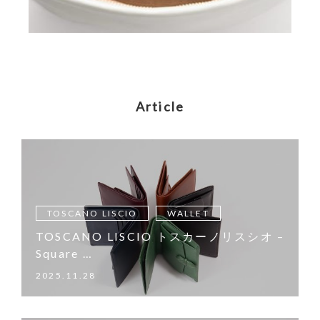
Article
TOSCANO LISCIO
WALLET
TOSCANO LISCIO トスカーノリスシオ –
Square …
2025.11.28