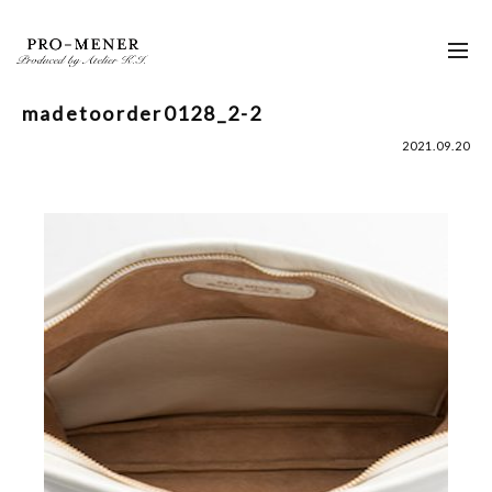
Skip
to
toggl
content
navig
madetoorder0128_2-2
2021.09.20