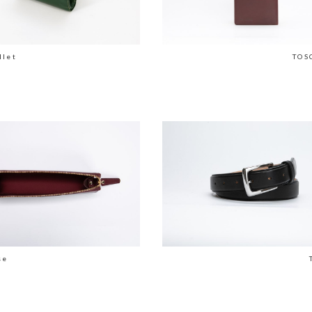
llet
TOS
se