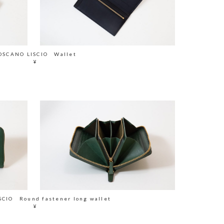
OSCANO LISCIO Wallet
¥
SCIO Round fastener long wallet
¥