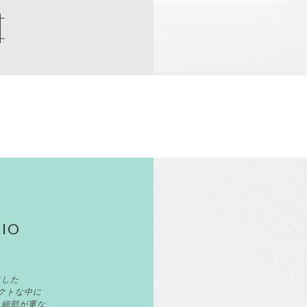
CIO
にした
パクトな中に
。細部が重な