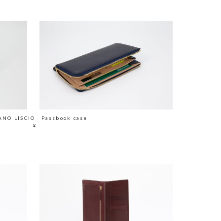
ANO LISCIO Passbook case
¥