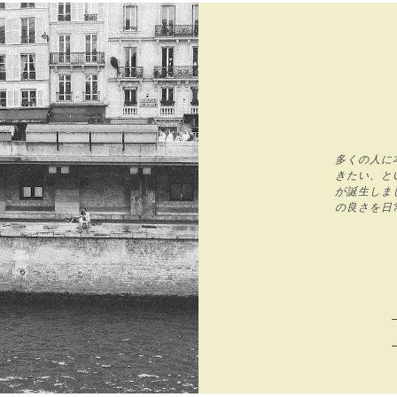
多くの人に
きたい、とい
が誕生しま
の良さを日