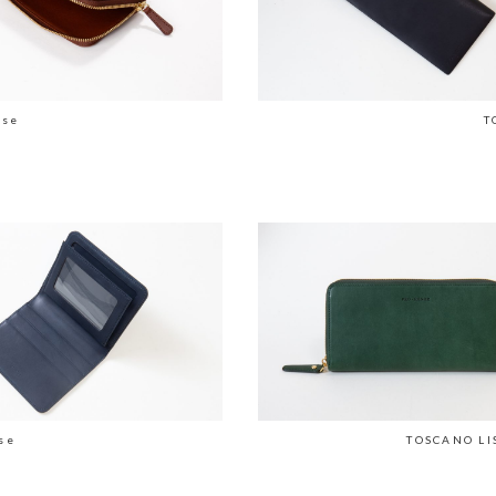
ase
T
se
TOSCANO LI