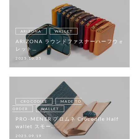
ARIZONA
WALLET
ARIZONA ラウンドファスナーハーフウォ
レット…
2025.10.25
CROCODILE
MADE TO
ORDER
WALLET
PRO-MENER プロムネ Crocodile Half
wallet スモー…
2025.09.19