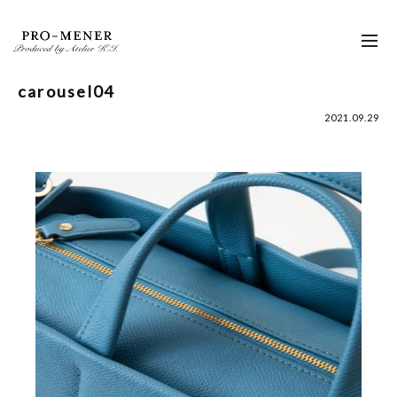
Skip
to
toggl
content
navig
carousel04
2021.09.29