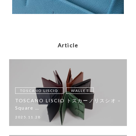
Article
TOSCANO LISCIO
WALLET
TOSCANO LISCIO トスカーノリスシオ –
Square …
2025.11.28