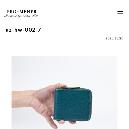
Skip
to
toggl
content
navig
az-hw-002-7
2025.10.25