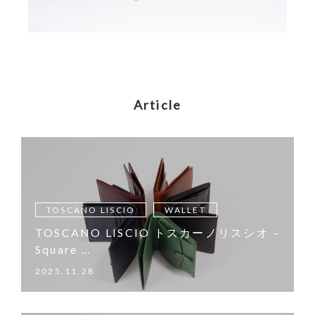
Article
TOSCANO LISCIO
WALLET
TOSCANO LISCIO トスカーノリスシオ –
Square …
2025.11.28