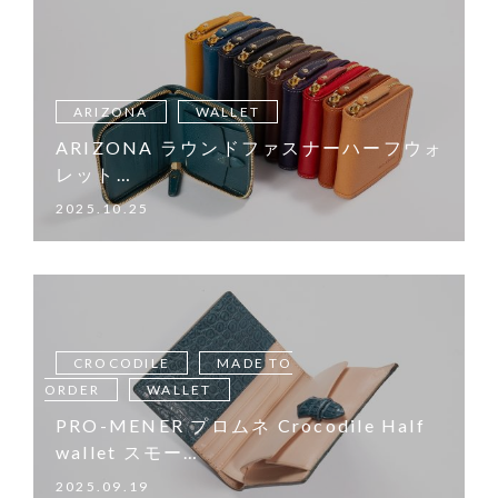
ARIZONA
WALLET
ARIZONA ラウンドファスナーハーフウォ
レット…
2025.10.25
CROCODILE
MADE TO
ORDER
WALLET
PRO-MENER プロムネ Crocodile Half
wallet スモー…
2025.09.19